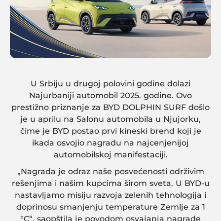
U Srbiju u drugoj polovini godine dolazi
Najurbaniji automobil 2025. godine. Ovo
prestižno priznanje za BYD DOLPHIN SURF došlo
je u aprilu na Salonu automobila u Njujorku,
čime je BYD postao prvi kineski brend koji je
ikada osvojio nagradu na najcenjenijoj
automobilskoj manifestaciji.
„Nagrada je odraz naše posvećenosti održivim
rešenjima i našim kupcima širom sveta. U BYD-u
nastavljamo misiju razvoja zelenih tehnologija i
doprinosu smanjenju temperature Zemlje za 1
°C“, saopštila je povodom osvajanja nagrade