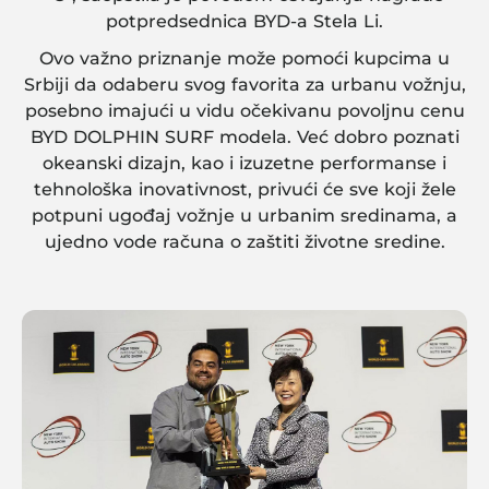
potpredsednica BYD-a Stela Li.
Ovo važno priznanje može pomoći kupcima u
Srbiji da odaberu svog favorita za urbanu vožnju,
posebno imajući u vidu očekivanu povoljnu cenu
BYD DOLPHIN SURF modela. Već dobro poznati
okeanski dizajn, kao i izuzetne performanse i
tehnološka inovativnost, privući će sve koji žele
potpuni ugođaj vožnje u urbanim sredinama, a
ujedno vode računa o zaštiti životne sredine.