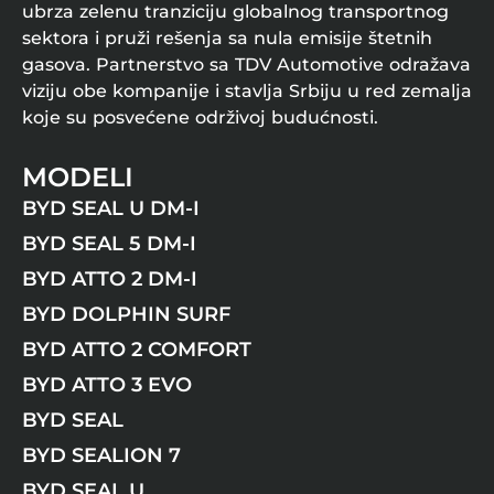
ubrza zelenu tranziciju globalnog transportnog
sektora i pruži rešenja sa nula emisije štetnih
gasova. Partnerstvo sa TDV Automotive odražava
viziju obe kompanije i stavlja Srbiju u red zemalja
koje su posvećene održivoj budućnosti.
MODELI
BYD SEAL U DM-I
BYD SEAL 5 DM-I
BYD ATTO 2 DM-I
BYD DOLPHIN SURF
BYD ATTO 2 COMFORT
BYD ATTO 3 EVO
BYD SEAL
BYD SEALION 7
BYD SEAL U