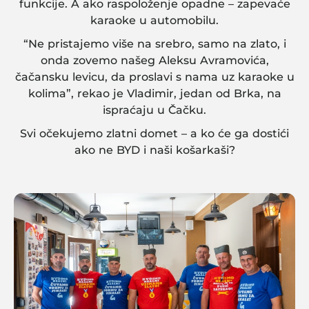
funkcije. A ako raspoloženje opadne – zapevaće
karaoke u automobilu.
“Ne pristajemo više na srebro, samo na zlato, i
onda zovemo našeg Aleksu Avramovića,
čačansku levicu, da proslavi s nama uz karaoke u
kolima”, rekao je Vladimir, jedan od Brka, na
ispraćaju u Čačku.
Svi očekujemo zlatni domet – a ko će ga dostići
ako ne BYD i naši košarkaši?