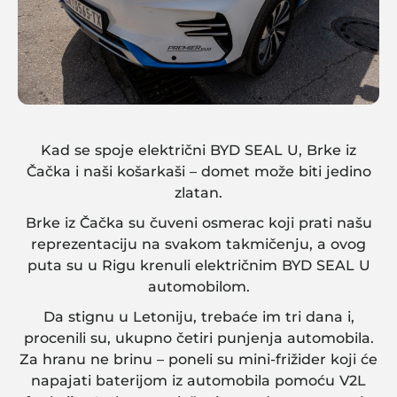
Kad se spoje električni BYD SEAL U, Brke iz
Čačka i naši košarkaši – domet može biti jedino
zlatan.
Brke iz Čačka su čuveni osmerac koji prati našu
reprezentaciju na svakom takmičenju, a ovog
puta su u Rigu krenuli električnim BYD SEAL U
automobilom.
Da stignu u Letoniju, trebaće im tri dana i,
procenili su, ukupno četiri punjenja automobila.
Za hranu ne brinu – poneli su mini-frižider koji će
napajati baterijom iz automobila pomoću V2L