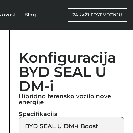
Novosti
Blog
ZAKAŽI TEST VOŽNJU
Konfiguracija
BYD SEAL U
DM-i
Hibridno terensko vozilo nove
energije
Specifikacija
BYD SEAL U DM-i Boost