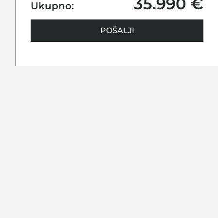
35.990 €
Ukupno:
POŠALJI
Black and
Brown
NI
PRATITE
VI
NAS NA:
OGIJA
JE
A
I
T
A