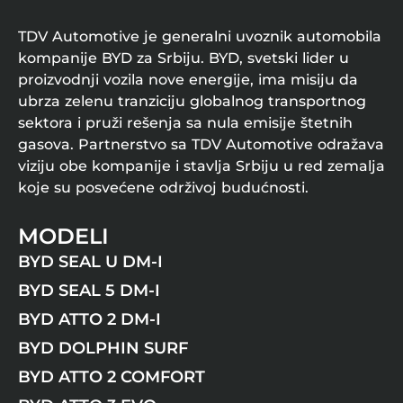
b
h
a
v
TDV Automotive je generalni uvoznik automobila
v
a
kompanije BYD za Srbiju. BYD, svetski lider u
e
t
š
proizvodnji vozila nove energije, ima misiju da
a
t
ubrza zelenu tranziciju globalnog transportnog
m
e
p
sektora i pruži rešenja sa nula emisije štetnih
n
o
gasova. Partnerstvo sa TDV Automotive odražava
j
l
a
viziju obe kompanije i stavlja Srbiju u red zemalja
i
p
t
koje su posvećene održivoj budućnosti.
u
i
t
k
e
MODELI
u
m
p
BYD SEAL U DM-I
m
r
e
BYD SEAL 5 DM-I
i
j
v
l
BYD ATTO 2 DM-I
a
a
t
BYD DOLPHIN SURF
i
n
p
o
BYD ATTO 2 COMFORT
o
s
r