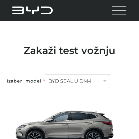
Zakaži test vožnju
Izaberi model
*
BYD SEAL U DM-i